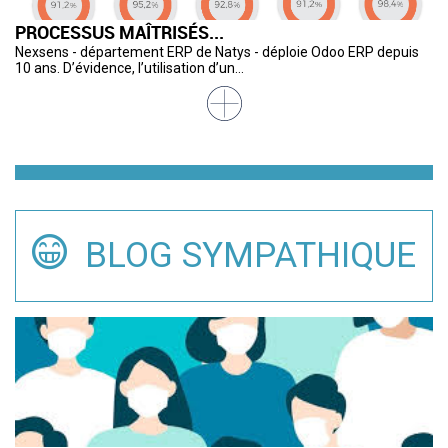
PROCESSUS MAÎTRISÉS...
U
L
S
C
R
Nexsens - département ERP de Natys - déploie Odoo ERP depuis
De
« 
Av
L’
Cr
10 ans. D’évidence, l’utilisation d’un...
de
cu
so
ca
pa
BLOG SYMPATHIQUE