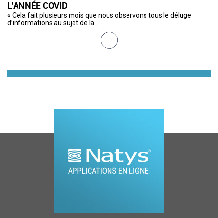
L’ANNÉE COVID
S
M
M
R
C
« Cela fait plusieurs mois que nous observons tous le déluge
Le
Ub
A 
De
Il
d’informations au sujet de la...
de
am
Ao
im
de