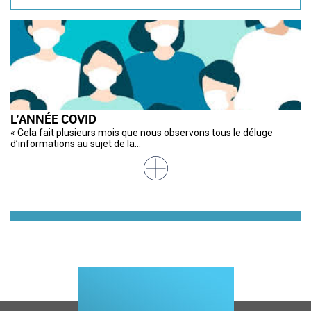
L’ANNÉE COVID
S
M
M
R
C
« Cela fait plusieurs mois que nous observons tous le déluge
Le
Ub
A 
De
Il
d’informations au sujet de la...
de
am
Ao
im
de