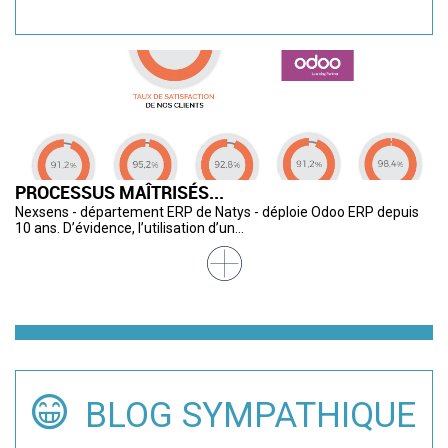
PROCESSUS MAÎTRISÉS...
U
L
S
C
R
Nexsens - département ERP de Natys - déploie Odoo ERP depuis
De
« 
Av
L’
Cr
10 ans. D’évidence, l’utilisation d’un...
de
cu
so
ca
pa
BLOG SYMPATHIQUE