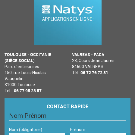
TOULOUSE - OCCITANIE
VALREAS - PACA
(SIÈGE SOCIAL)
28, Cours Jean Jaurès
Parc d’entreprises
84600 VALREAS
06 72 76 72 31
150, rue Louis-Nicolas
Tèl :
Vauquelin
31000 Toulouse
06 77 95 23 57
Tèl :
CONTACT RAPIDE
Nom Prénom
Nom
(obligatoire)
Prénom