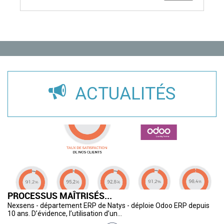
ACTUALITÉS
PROCESSUS MAÎTRISÉS...
U
L
S
C
R
Nexsens - département ERP de Natys - déploie Odoo ERP depuis
De
« 
Av
L’
Cr
10 ans. D’évidence, l’utilisation d’un...
de
cu
so
ca
pa