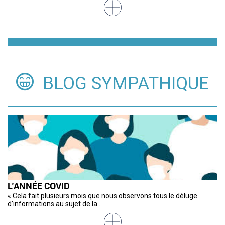
BLOG SYMPATHIQUE
L’ANNÉE COVID
S
M
M
R
C
« Cela fait plusieurs mois que nous observons tous le déluge
Le
Ub
A 
De
Il
d’informations au sujet de la...
de
am
Ao
im
de