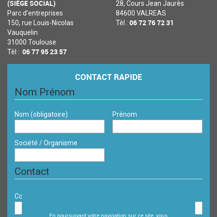
(SIÈGE SOCIAL)
28, Cours Jean Jaurès
Parc d’entreprises
84600 VALREAS
06 72 76 72 31
150, rue Louis-Nicolas
Tèl :
Vauquelin
31000 Toulouse
06 77 95 23 57
Tèl :
CONTACT RAPIDE
Nom Prénom
Nom
(obligatoire)
Prénom
Société / Organisme
Contact
Courriel
(obligatoire)
Téléphone
En poursuivant votre navigation sur ce site, vous