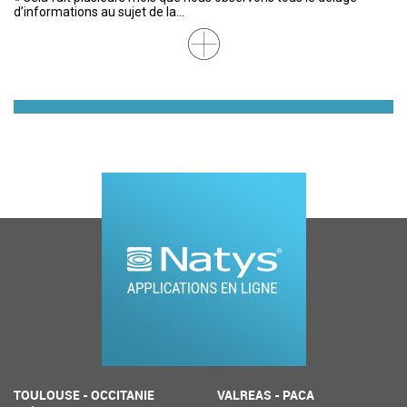
d’informations au sujet de la...
de
am
Ao
im
de
TOULOUSE - OCCITANIE
VALREAS - PACA