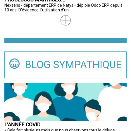
Nexsens - département ERP de Natys - déploie Odoo ERP depuis
De
« 
Av
L’
Cr
10 ans. D’évidence, l’utilisation d’un...
de
cu
so
ca
pa
BLOG SYMPATHIQUE
L’ANNÉE COVID
S
M
M
R
C
« Cela fait plusieurs mois que nous observons tous le déluge
Le
Ub
A 
De
Il